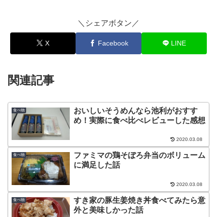
＼シェアボタン／
X
Facebook
LINE
関連記事
おいしいそうめんなら池利がおすす
食べ物
め！実際に食べ比べレビューした感想
2020.03.08
ファミマの鶏そぼろ弁当のボリューム
食べ物
に満足した話
2020.03.08
すき家の豚生姜焼き丼食べてみたら意
食べ物
外と美味しかった話