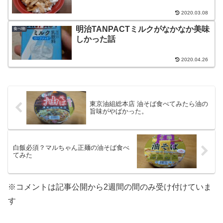
2020.03.08
明治TANPACTミルクがなかなか美味
食べ物
しかった話
2020.04.26
東京油組総本店 油そば食べてみたら油の
旨味がやばかった。
白飯必須？マルちゃん正麺の油そば食べ
てみた
※コメントは記事公開から2週間の間のみ受け付けていま
す