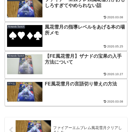
しろすぎてやめられない話
2020.03.08
風花雪月の指導レベルをあげる本の場
Nintendo Switch
所メモ
2020.05.25
【FE風花雪月】ザナドの宝果の入手
Nintendo Switch
方法について
2020.10.27
FE風花雪月の言語切り替えの方法
ゲーム
2020.03.08
ファイアーエムブレム風花雪月クリアし