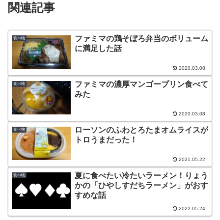
関連記事
ファミマの鶏そぼろ弁当のボリューム
食べ物
に満足した話
2020.03.08
ファミマの濃厚マンゴープリン食べて
食べ物
みた
2020.03.08
ローソンのふわとろたまオムライスが
食べ物
トロうまだった！
2021.05.22
夏に食べたい冷たいラーメン！りょう
食べ物
かの「ひやしすだちラーメン」がおす
すめな話
2022.05.24