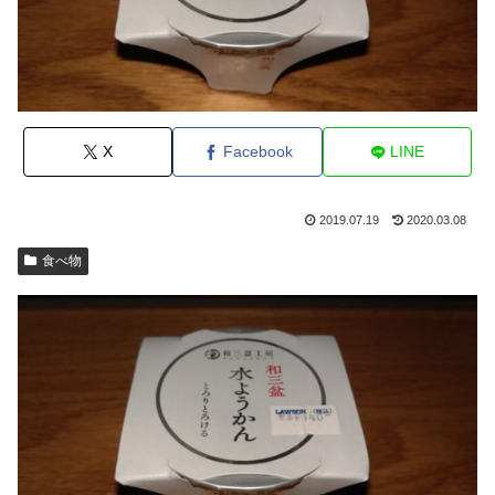
X
Facebook
LINE
2019.07.19
2020.03.08
食べ物