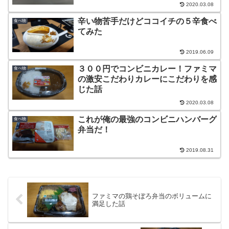
2020.03.08
辛い物苦手だけどココイチの５辛食べ
食べ物
てみた
2019.06.09
３００円でコンビニカレー！ファミマ
食べ物
の激安こだわりカレーにこだわりを感
じた話
2020.03.08
これが俺の最強のコンビニハンバーグ
食べ物
弁当だ！
2019.08.31
ファミマの鶏そぼろ弁当のボリュームに
満足した話