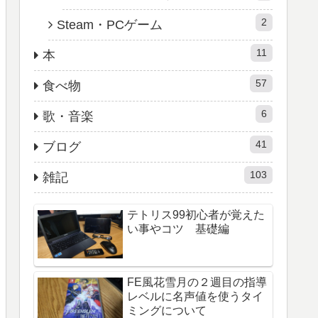
2
Steam・PCゲーム
11
本
57
食べ物
6
歌・音楽
41
ブログ
103
雑記
テトリス99初心者が覚えた
い事やコツ 基礎編
FE風花雪月の２週目の指導
レベルに名声値を使うタイ
ミングについて