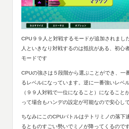
CPU９９人と対戦するモードが追加されまし
人といきなり対戦するのは抵抗がある、初心
モードです
CPUの強さは５段階から選ぶことができ、一
るレベルになっています。逆に一番強いレベ
（９９人対戦で一位になること）になることが
って場合もハンデの設定が可能なので安心し
ちなみにこのCPUバトルはテトリミノの落下
るとものすごい勢いでミノが降ってくるのです